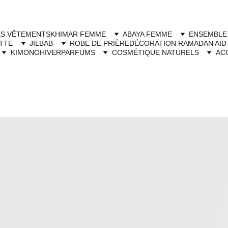
Livraison à domicile gratuite dès 250dh - Paiement cash à la livraison
ES VÊTEMENTS
KHIMAR FEMME
ABAYA FEMME
ENSEMBLE
TTE
JILBAB
ROBE DE PRIÈRE
DÉCORATION RAMADAN AID
KIMONO
HIVER
PARFUMS
COSMÉTIQUE NATURELS
AC