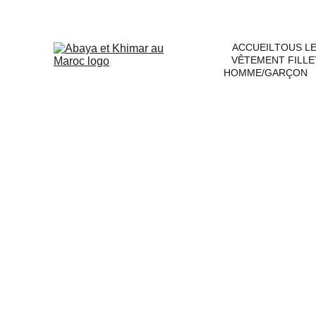
ACCUEIL
TOUS L
VÊTEMENT FILLE
HOMME/GARÇON
Abayas à manches d
Manches droites sans interférenc
Coupe fluide qui suit naturellem
Parfaite pour les femmes actives (
Tissu premium importé d'Italie
Pas besoin de relever vos manc