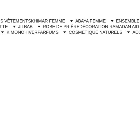
Livraison à domicile gratuite dès 250dh - Paiement cash à la livraison
ES VÊTEMENTS
KHIMAR FEMME
ABAYA FEMME
ENSEMBLE
TTE
JILBAB
ROBE DE PRIÈRE
DÉCORATION RAMADAN AID
KIMONO
HIVER
PARFUMS
COSMÉTIQUE NATURELS
AC
roites
e dans vos gestes quotidiens
ent vos mouvements
travail, enfants, courses)
hes constamment