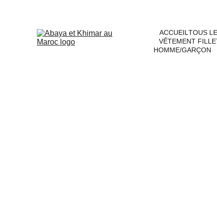
ACCUEIL
TOUS L
VÊTEMENT FILLE
HOMME/GARÇON
Jilbab saroual Maroc
et mastour
Découvrez notre sélection de 
jilbab
pour la femme musulmane qui veut r
mouvements
. Chaque ensemble cap
tissu
, le 
tombé fluide
 et les 
finitio
des matières transparentes.
Ensemble deux pièces : cape l