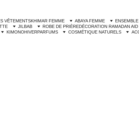
Livraison à domicile gratuite dès 250dh - Paiement cash à la livraison
ES VÊTEMENTS
KHIMAR FEMME
ABAYA FEMME
ENSEMBLE
TTE
JILBAB
ROBE DE PRIÈRE
DÉCORATION RAMADAN AID
KIMONO
HIVER
PARFUMS
COSMÉTIQUE NATURELS
AC
 – Jilbab deux pièces pratique 
 saroual Maroc
, des ensembles 
deux pièces
 pensés 
ester 
mastour
 tout en étant 
à l’aise dans ses 
e + saroual est 
importé
 et choisi pour la 
qualité du 
ns soignées
, loin des jilbabs saroual bas de gamme et 
ongue + saroual ample pour une vraie liberté de 