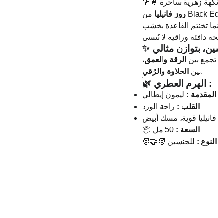
🌹🍦 نكهة زهرية ساحرة
روز فانيليا
، ما تختتم القاعدة بخشب
✨ ، بتوازن مثالي
،
الرقة والعمق
تجمع بين
الحلاوة والرُقي
بين
.
🌿 الهرم العطري :
المقدمة :
ليمون إيطالي
القلب :
راحة الورد
انيليا قوية، مسك أبيض
📦
50 مل
السعة :
🧑‍🤝‍🧑
للجنسين
النوع :