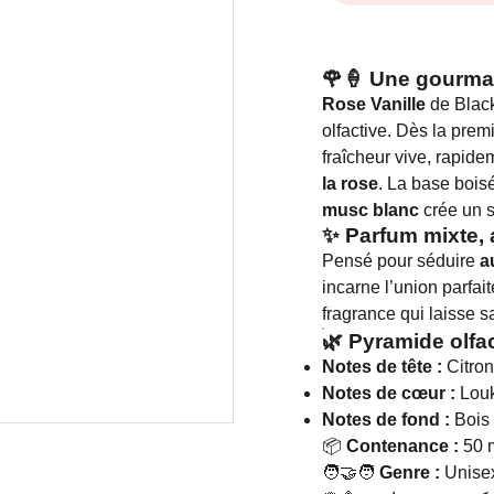
🌹🍦 Une gourman
Rose Vanille
de Black
olfactive. Dès la prem
fraîcheur vive, rapid
la rose
. La base bois
musc blanc
crée un si
✨ Parfum mixte, 
Pensé pour séduire
a
incarne l’union parfai
fragrance qui laisse s
🌿 Pyramide olfac
Notes de tête :
Citron 
Notes de cœur :
Louk
Notes de fond :
Bois 
📦
Contenance :
50 
🧑‍🤝‍🧑
Genre :
Unise