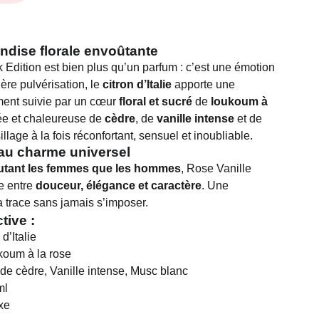
dise florale envoûtante
 Edition est bien plus qu’un parfum : c’est une émotion
ière pulvérisation, le
citron d’Italie
apporte une
ement suivie par un cœur
floral et sucré
de
loukoum à
ée et chaleureuse de
cèdre
, de
vanille intense
et de
llage à la fois réconfortant, sensuel et inoubliable.
au charme universel
utant les femmes que les hommes
, Rose Vanille
te entre
douceur, élégance et caractère
. Une
a trace sans jamais s’imposer.
tive :
d’Italie
oum à la rose
de cèdre, Vanille intense, Musc blanc
ml
xe