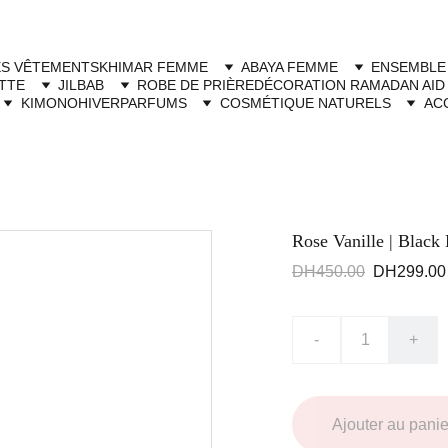
Livraison à domicile gratuite dès 250dh - Paiement cash à la livraison
ES VÊTEMENTS
KHIMAR FEMME
ABAYA FEMME
ENSEMBLE
TTE
JILBAB
ROBE DE PRIÈRE
DÉCORATION RAMADAN AID
KIMONO
HIVER
PARFUMS
COSMÉTIQUE NATURELS
AC
Rose Vanille | Black 
DH450.00
DH299.00
-
+
Ajouter au panie