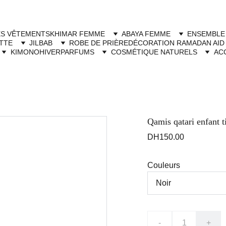
Livraison à domicile gratuite dès 250dh - Paiement cash à la livraison
ES VÊTEMENTS
KHIMAR FEMME
ABAYA FEMME
ENSEMBLE
TTE
JILBAB
ROBE DE PRIÈRE
DÉCORATION RAMADAN AID
KIMONO
HIVER
PARFUMS
COSMÉTIQUE NATURELS
AC
Qamis qatari enfant t
DH150.00
Couleurs
-
+