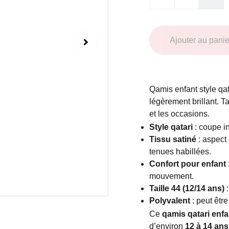
Ajouter au panie
Qamis enfant style qat
légèrement brillant. Ta
et les occasions.
Style qatari
: coupe i
Tissu satiné
: aspect 
tenues habillées.
Confort pour enfant
mouvement.
Taille 44 (12/14 ans)
:
Polyvalent
: peut être
Ce
qamis qatari enfa
d’environ
12 à 14 ans