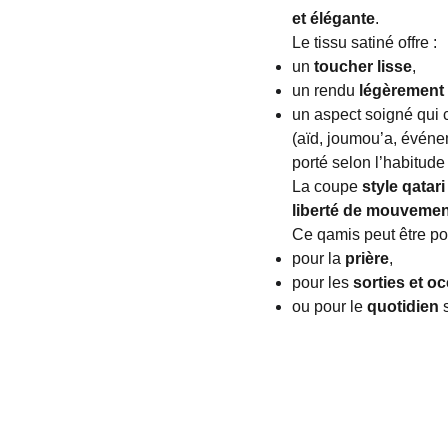
et élégante
.
Le tissu satiné offre :
un
toucher lisse
,
un rendu
légèrement 
un aspect soigné qui 
(aïd, joumou’a, événem
porté selon l’habitude 
La coupe
style qatari
liberté de mouvemen
Ce qamis peut être por
pour la
prière
,
pour les
sorties et o
ou pour le
quotidien
s