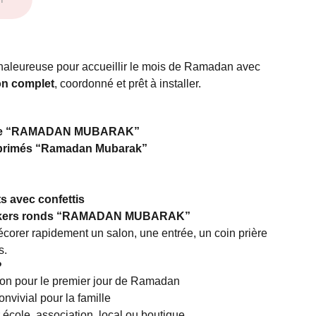
aleureuse pour accueillir le mois de Ramadan avec
on complet
, coordonné et prêt à installer.
able “RAMADAN MUBARAK”
imprimés “Ramadan Mubarak”
s avec confettis
tickers ronds “RAMADAN MUBARAK”
écorer rapidement un salon, une entrée, un coin prière
s.
?
son pour le premier jour de Ramadan
nvivial pour la famille
 école, association, local ou boutique