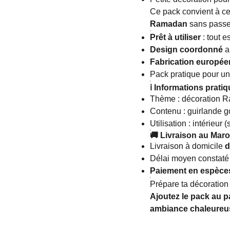
Ce pack convient à ce
Ramadan
sans passe
Prêt à utiliser
: tout e
Design coordonné
a
Fabrication europé
Pack pratique pour un
ℹ️ Informations prati
Thème : décoration 
Contenu : guirlande go
Utilisation : intérieur 
🚚 Livraison au Mar
Livraison à domicile
d
Délai moyen constaté
Paiement en espèces 
Prépare ta décoratio
Ajoutez le pack au p
ambiance chaleureus