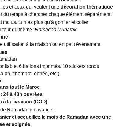
lles et ceux qui veulent une
décoration thématique
r du temps à chercher chaque élément séparément.
st inclus, tu n’as plus qu’à gonfler et coller
utour du thème
“Ramadan Mubarak”
enne
e utilisation à la maison ou en petit événement
ques
Ramadan
nflable, 6 ballons imprimés, 10 stickers ronds
(salon, chambre, entrée, etc.)
oc
ans tout le Maroc
 :
24 à 48h ouvrées
à la livraison (COD)
n de Ramadan en avance :
anier et accueillez le mois de Ramadan avec une
e et soignée.