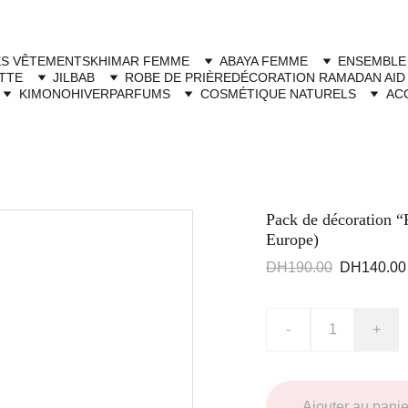
Livraison à domicile gratuite dès 250dh - Paiement cash à la livraison
ES VÊTEMENTS
KHIMAR FEMME
ABAYA FEMME
ENSEMBLE
TTE
JILBAB
ROBE DE PRIÈRE
DÉCORATION RAMADAN AID
KIMONO
HIVER
PARFUMS
COSMÉTIQUE NATURELS
AC
Pack de décoration
Europe)
DH190.00
DH140.00
-
+
Ajouter au panie