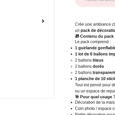
Crée une ambiance ch
un
pack de décorati
🎁 Contenu du pack
Le pack comprend :
1 guirlande gonfl
1 lot de 6 ballons 
2 ballons
bleus
2 ballons
dorés
2 ballons
transparent
1 planche de 10 s
Tout est pensé pour d
ou un espace de repa
🎯 Pour quel usage 
Décoration de la mai
Coin photo / espace co
Petite décoration pour