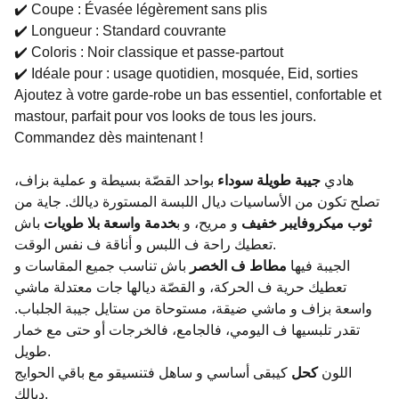
✔️ Coupe : Évasée légèrement sans plis
✔️ Longueur : Standard couvrante
✔️ Coloris : Noir classique et passe-partout
✔️ Idéale pour : usage quotidien, mosquée, Eid, sorties
Ajoutez à votre garde-robe un bas essentiel, confortable et
mastour, parfait pour vos looks de tous les jours.
Commandez dès maintenant !
هادي
جيبة طويلة سوداء
بواحد القصّة بسيطة و عملية بزاف،
تصلح تكون من الأساسيات ديال اللبسة المستورة ديالك. جاية من
ثوب ميكروفايبر خفيف
و مريح، و ب
خدمة واسعة بلا طويات
باش
تعطيك راحة ف اللبس و أناقة ف نفس الوقت.
الجيبة فيها
مطاط ف الخصر
باش تناسب جميع المقاسات و
تعطيك حرية ف الحركة، و القصّة ديالها جات معتدلة ماشي
واسعة بزاف و ماشي ضيقة، مستوحاة من ستايل جيبة الجلباب.
تقدر تلبسيها ف اليومي، فالجامع، فالخرجات أو حتى مع خمار
طويل.
اللون
كحل
كيبقى أساسي و ساهل فتنسيقو مع باقي الحوايج
ديالك.