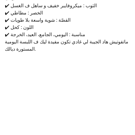
✔️ الثوب : ميكروفايبر خفيف و ساهل ف الغسل
✔️ الخصر : مطاطي
✔️ القصّة : شوية واسعة بلا طويات
✔️ اللون : كحل
✔️ مناسبة : اليومي، الجامع، العيد، الخرجة
ماتفوتيش هاد الجيبة لي غادي تكون مفيدة ليك ف اللبسة اليومية
المستورة ديالك.