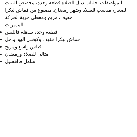
المواصفات: جلباب ديال الصلاة قطعة وحدة، مخصص للبنات
الصغار، مناسب للصلاة وشهر رمضان. مصنوع من قماش ليكرا
خفيف، مريح ومعطي حرية الحركة.
المميزات:
قطعة وحدة ساهلة فاللبس
قماش ليكرا خفيف وكيخلي الهوا يدخل
قياس واسع ومريح
مثالي للصلاة ورمضان
ساهل فالغسيل