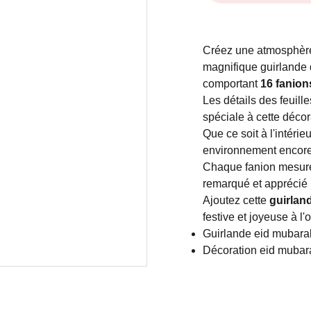
Créez une atmosphè
magnifique guirlande
comportant
16 fanion
Les détails des feuill
spéciale à cette décor
Que ce soit à l'intérie
environnement encore
Chaque fanion mesure 2
remarqué et apprécié p
Ajoutez cette
guirland
festive et joyeuse à l'
Guirlande eid mubara
Décoration eid mubar