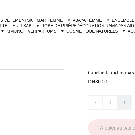
Livraison à domicile gratuite dès 250dh - Paiement cash à la livraison
ES VÊTEMENTS
KHIMAR FEMME
ABAYA FEMME
ENSEMBLE
TTE
JILBAB
ROBE DE PRIÈRE
DÉCORATION RAMADAN AID
KIMONO
HIVER
PARFUMS
COSMÉTIQUE NATURELS
AC
Guirlande eid mubara
DH80.00
-
+
Ajouter au panie