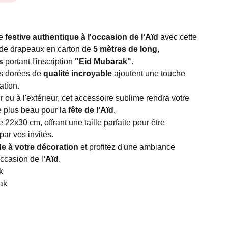
re
festive authentique à l'occasion de l'Aïd
avec cette
 de drapeaux en carton de
5 mètres de long
,
s
portant l'inscription
"Eid Mubarak"
.
es dorées de
qualité incroyable
ajoutent une touche
ation.
ur ou à l'extérieur, cet accessoire sublime rendra votre
 plus beau pour la
fête de l'Aïd
.
2x30 cm, offrant une taille parfaite pour être
ar vos invités.
e à votre décoration
et profitez d'une ambiance
occasion de l
'Aïd
.
k
ak