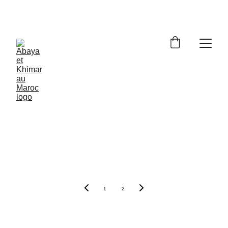
Livraison à domicile gratuite dès 250dh - Paiement 
cash à la livraison
1
2