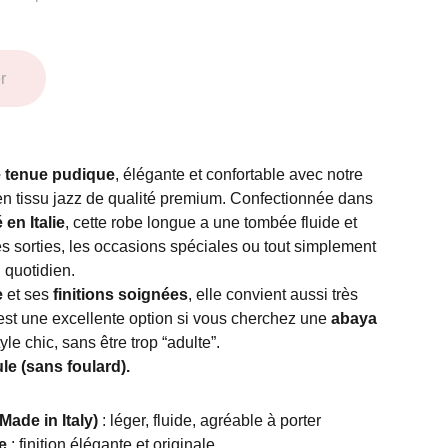
r
e tenue pudique
, élégante et confortable avec notre
n tissu jazz de qualité premium. Confectionnée dans
 en Italie
, cette robe longue a une tombée fluide et
les sorties, les occasions spéciales ou tout simplement
u quotidien.
e
et ses
finitions soignées
, elle convient aussi très
’est une excellente option si vous cherchez une
abaya
le chic, sans être trop “adulte”.
e (sans foulard).
Made in Italy)
: léger, fluide, agréable à porter
e
: finition élégante et originale