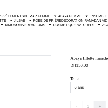
Livraison à domicile gratuite dès 250dh - Paiement cash à la livraison
ES VÊTEMENTS
KHIMAR FEMME
ABAYA FEMME
ENSEMBLE
TTE
JILBAB
ROBE DE PRIÈRE
DÉCORATION RAMADAN AID
KIMONO
HIVER
PARFUMS
COSMÉTIQUE NATURELS
AC
Abaya fillette manche
DH150.00
Taille
-
+