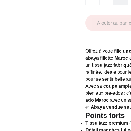
Ajouter au panie
Offrez à votre
fille un
abaya fillette Maroc
e
un
tissu jazz fabriqué
raffinée, idéale pour 
pour se sentir belle a
Avec sa
coupe ampl
bien aux pré-ados : c
ado Maroc
avec un sty
✅
Abaya vendue seul
Points forts
Tissu jazz premium (
Détail manches tulip