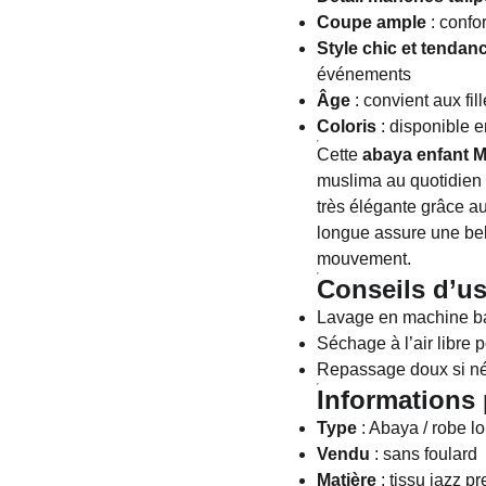
Coupe ample
: confo
Style chic et tendan
événements
Âge
: convient aux fil
Coloris
: disponible e
Cette
abaya enfant 
muslima au quotidien : 
très élégante grâce au
longue assure une bel
mouvement.
Conseils d’us
Lavage en machine b
Séchage à l’air libre p
Repassage doux si n
Informations 
Type
: Abaya / robe lo
Vendu
: sans foulard
Matière
: tissu jazz p